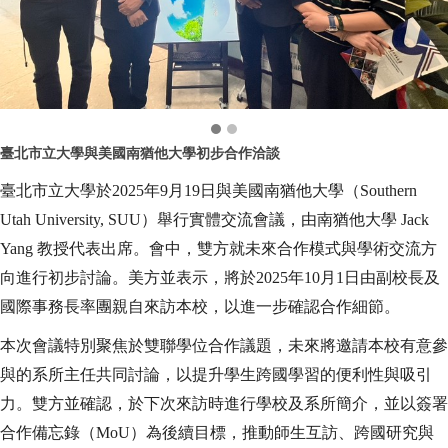
臺北市立大學與美國南猶他大學初步合作洽談
臺北市立大學於
2025
年
9
月
19
日與美國南猶他大學（
Sout
hern
Utah University, SUU
）舉行實體交流會議，由南猶他大學
Jack
Yang
教授代表出席。會中，
雙方就未來合作模式與學術交流方
向進行初步討論。美方並表示，
將於
2025
年
10
月
1
日由副校長及
國際事務長率團親自來訪本校
，以進一步確認合作細節。
本次會議特別聚焦於雙聯學位合作議題，
未來將邀請本校有意參
與的系所主任共同討論，
以提升學生跨國學習的便利性與吸引
力。雙方並確認，
於下次來訪時進行學校及系所簡介，並以簽署
合作備忘錄（
MoU
）
為後續目標，推動師生互訪、跨國研究與