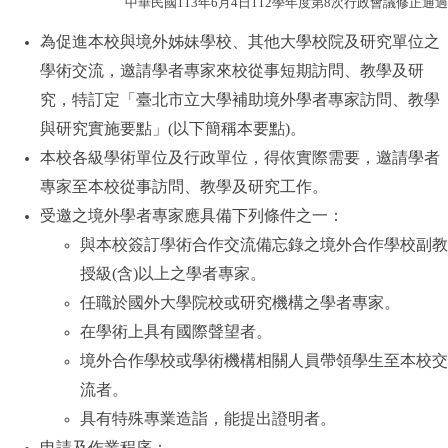
中華民國
113
年
6
月
4
日
112
學年度第
8
次行政會議修正通過
為促進本校與境外姊妹學校、其他大學校院及研究單位之
學術交流，邀請學者專家來校從事短期訪問、教學及研
究，特訂定「臺北市立大學補助境外學者專家訪問、教學
與研究實施要點」
(
以下簡稱本要點
)
。
本校各級學術單位及行政單位，得依實際需要，邀請學者
專家至本校從事訪問、教學及研究工作。
受邀之境外學者專家應具備下列條件之一：
與本校簽訂學術合作交流備忘錄之境外合作學校副教
授級
(
含
)
以上之學者專家。
任職於國外大學院校或研究機構之學者專家。
在學術上具有國際聲望者。
境外合作學校或學術機構相關人員帶領學生至本校交
流者。
具有特殊專業造詣，能提出證明者。
申請及作業程序：