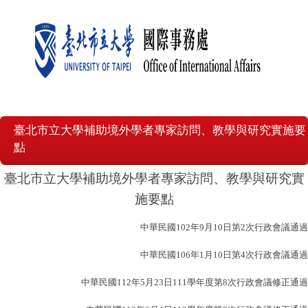
臺北市立大學補助境外學者專家訪問、教學與研究實施要
點
臺北市立大學補助境外學者專家訪問、教學與研究實
施要點
中華民國
102
年
9
月
10
日第
2
次行政會議通過
中華民國
106
年
1
月
10
日第
4
次行政會議通過
中華民國
112
年
5
月
23
日
111
學年度第
8
次行政會議修正通過