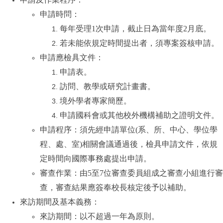
申請時問：
每年受理
1
次申請，截止日為當年度
2
月底。
若未能依規定時間提出者，須專案簽核申請。
申請應檢具文件：
申請表。
訪問、教學或研究計畫書。
境外學者專家簡歷。
申請國科會或其他校外機構補助之證明文件。
申請程序：須先經申請單位
(
系、所、中心、學位學
程、處、室
)
相關會議通過後，檢具申請文件，依規
定時間向國際事務處提出申請。
審查作業：由
5
至
7
位審查委員組成之審查小組進行審
查，審查結果應簽奉校長核定後予以補助。
來訪期間及基本義務：
來訪期間：以不超過一年為原則。