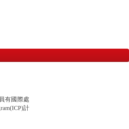
人員有國際處
am(ICP)計