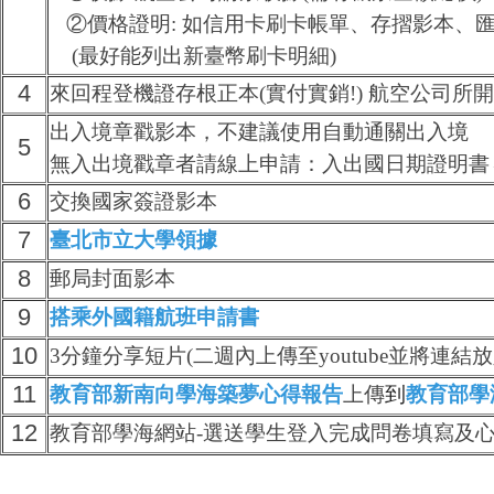
②價格證明
:
如信用卡刷卡帳單、存摺影本、
(最好能列出新臺幣刷卡明細)
4
來回程登機證存根正本(實付實銷!) 航空公司所
出入境章戳影本，不建議使用自動通關出入境
5
無入出境戳章者請線上申請：入出國日期證明書
6
交換國家簽證影本
7
臺北市立大學領據
8
郵局封面影本
9
搭乘外國籍航班申請書
10
3分鐘分享短片
(二週內上傳至youtube並將連結
11
教育部新南向學海築夢心得報告
上傳
到
教育部學
12
教育部學海網站-選送學生登入完成問卷填寫及心