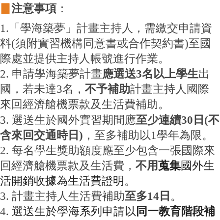
▊
注意事項
：
1.「學海築夢」計畫主持人，需繳交申請資
料(須附
實習機構同意書或合作契約書)至國
際處並提供主持人帳號進行作業
。
2. 申請學海築夢計畫
應選送3名以上學生
出
國
，若未達3名
，
不予補助
計畫主持人國際
來回經濟艙機票款及生活費補助
。
3. 選送生於國外實習期間應
至少連續30日(不
含來回
交通時日)
，至多補助以1學年為限。
2. 每名學生獎助額度應至少
包含一張國際來
不用
蒐集
國外生
回經濟艙機票款及生活費
，
活開銷收據為生活費證明
。
3.
計畫主持人生活費補助
至多14日
。
選送生於學海系列申請以
同一教育階段補
4.