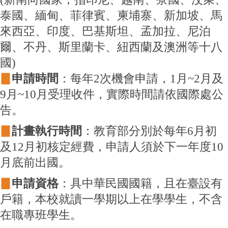
泰國、緬甸、菲律賓、柬埔寨、新加坡、馬
來西亞、印度、巴基斯坦、孟加拉、尼泊
爾、不丹、斯里蘭卡、紐西蘭及澳洲等十八
國)
▊
申請時間
：每年2次機會申請
，1
月~2月及
9月~10月
受理收件
，
實際時間請
依國際處公
告
。
▊
計畫執行
時間
：教育部分別於每年6月初
及12月初核定經費
，申請人須於下一年度10
月底前出國
。
▊
申請資格
：具中華民國國籍
，且在臺設有
戶籍
，
本校就讀一學期以上在學學生
，不含
在職專班學生
。