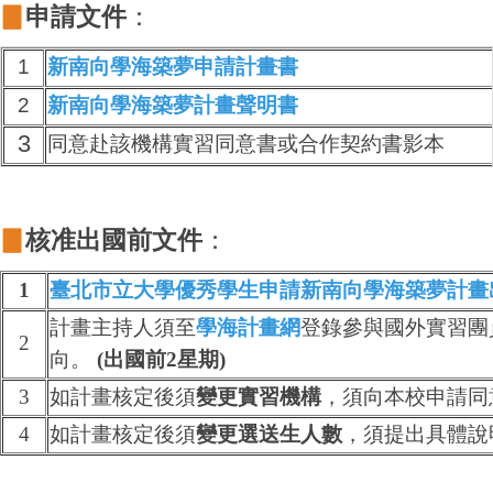
▊
申請文件
：
1
新南向學海築夢申請計畫書
2
新南向學海築夢計畫聲明書
3
同意赴該機構實習同意書或合作契約書影本
▊
核准
出國前文件
：
1
臺北市立大學優秀學生申請新南向學海築夢計畫
計畫主持人須至
學海計畫網
登錄參與國外實習團
2
向
。
(出國前2星期)
3
如計畫核定後須
變更實習機構
，須向本校申請同
4
如計畫核定後
須
變更選送生人數
，須提出具體說