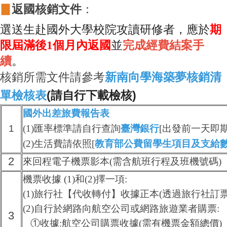
▊
返國核銷文件
：
選送生赴國外大學校院攻讀研修者，應於
期
限屆滿後1個月內
返國
並
完成經費結案手
續
。
核銷所需文件請參考
新南向
學海築夢核銷清
單檢核表
(請自行下載檢核)
國外出差旅費報告表
1
(1)匯率標準請自行查詢
臺灣銀行
[出發前一天即
(2)生活費請依照[
教育部公費留學生項目及支給
2
來回程電子機票影本(需含航班行程及班機號碼)
機票收據 (1)和(2)擇一項:
(1)
旅行社【代收轉付】收據正本(透過旅行社訂票
(2)
自行於網路向航空公司或網路旅遊業者購票:
3
①收據
:
航空公司購票收據(需有機票金額總價)