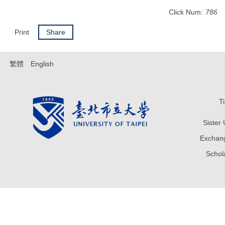
Click Num:
786
Print
Share
繁體
English
T
Sister
Exchang
Sch