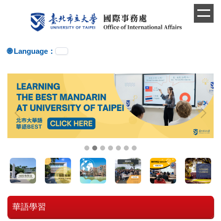
跳
到
主
要
內
🌐 Language：
容
區
華語學習