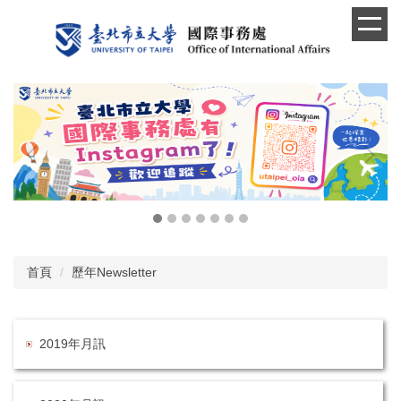
跳
到
主
要
內
容
區
首頁
歷年Newsletter
2019年月訊