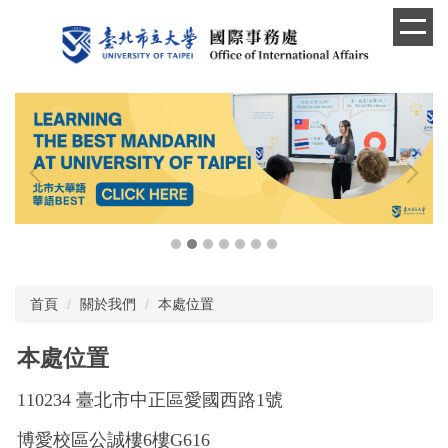
跳
到
主
要
內
容
區
首頁
關於我們
本處位置
本處位置
110234 臺北市中正區愛國西路1號
博愛校區公誠樓6樓G616