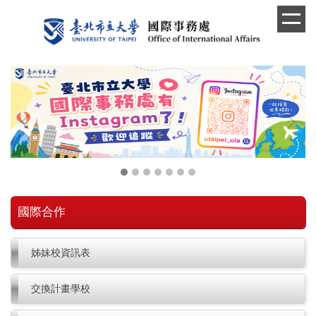
跳
到
主
要
內
容
區
國際合作
姊妹校資訊表
交換計畫學校