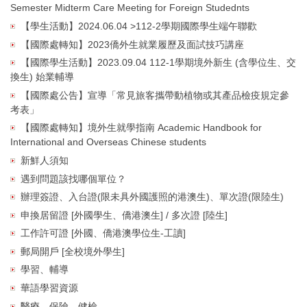
Semester Midterm Care Meeting for Foreign Studednts
【學生活動】2024.06.04 >112-2學期國際學生端午聯歡
【國際處轉知】2023僑外生就業履歷及面試技巧講座
【國際學生活動】2023.09.04 112-1學期境外新生 (含學位生、交
換生) 始業輔導
【國際處公告】宣導「常見旅客攜帶動植物或其產品檢疫規定參
考表」
【國際處轉知】境外生就學指南 Academic Handbook for
International and Overseas Chinese students
新鮮人須知
遇到問題該找哪個單位？
辦理簽證、入台證(限未具外國護照的港澳生)、單次證(限陸生)
申換居留證 [外國學生、僑港澳生] / 多次證 [陸生]
工作許可證 [外國、僑港澳學位生-工讀]
郵局開戶 [全校境外學生]
學習、輔導
華語學習資源
醫療、保險、健檢