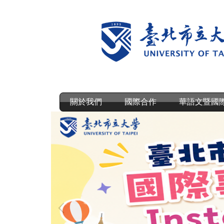
跳
到
主
要
內
容
區
關於我們
國際合作
華語文暨國