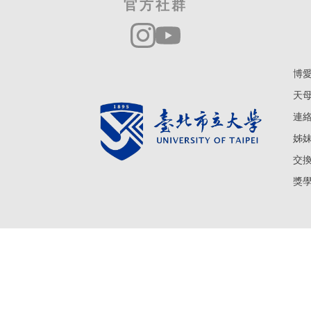
官方社群
博愛
天母
連絡電
姊妹學
交