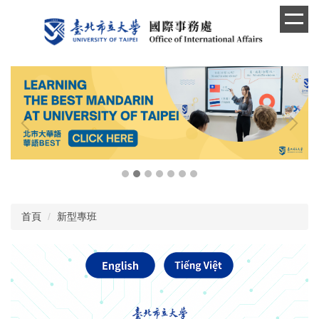
跳
到
主
要
內
容
區
首頁
新型專班