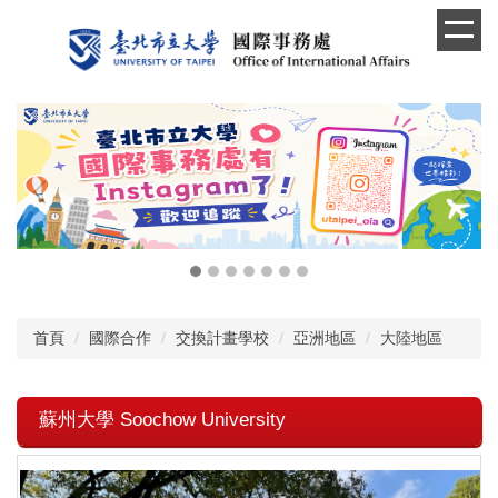
跳
到
主
要
內
容
區
首頁
國際合作
交換計畫學校
亞洲地區
大陸地區
蘇州大學 Soochow University