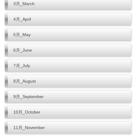
3月_March
4月_April
5月_May
6月_June
7月_July
8月_August
9月_September
10月_October
11月_November