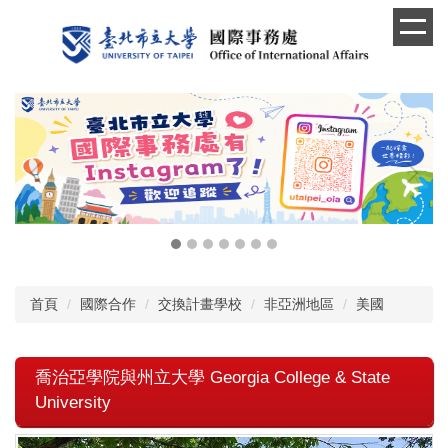
跳
到
主
要
內
容
區
首頁
國際合作
交換計畫學校
非亞洲地區
美國
喬治亞學院與州立大學 Georgia College & State
University