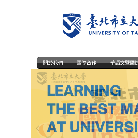
跳
到
主
要
內
容
區
關於我們
國際合作
華語文暨國