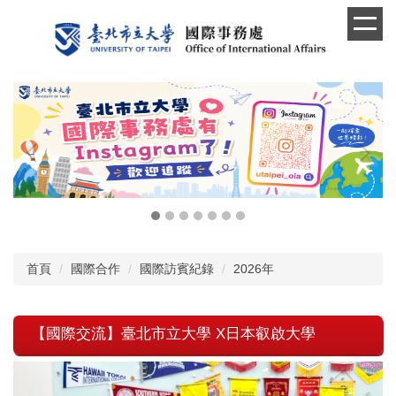
跳
到
主
要
內
容
區
首頁
國際合作
國際訪賓紀錄
2026年
【國際交流】臺北市立大學 X日本叡啟大學