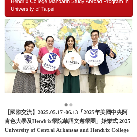
Hendrix College Mandarin Study Abroad Program in
University of Taipei
【國際交流】2025.05.17~06.13「2025年美國中央阿
肯色大學及Hendrix學院華語文遊學團」始業式 2025
University of Central Arkansas and Hendrix College