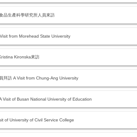
員會食品生產科學研究所人員來訪
rom Morehead State University
tina Kironska來訪
isit from Chung-Ang University
Busan National University of Education
versity of Civil Service College