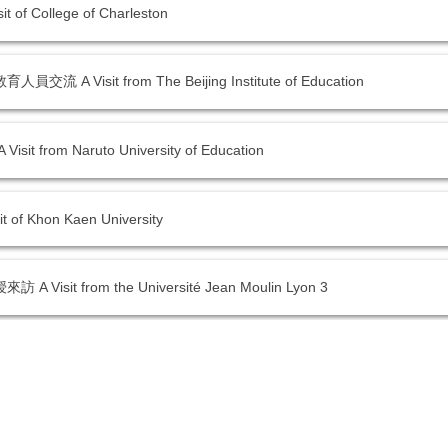
College of Charleston
isit from The Beijing Institute of Education
om Naruto University of Education
Khon Kaen University
t from the Université Jean Moulin Lyon 3
f Hong Kong Parents Alliance Association
f Virginia State University