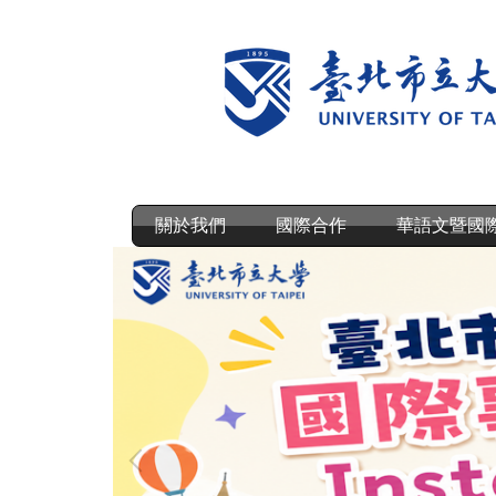
跳
到
主
要
內
容
區
關於我們
國際合作
華語文暨國