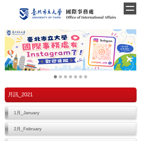
跳
到
主
要
內
容
區
月訊_2021
1月_January
2月_February