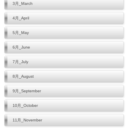
3月_March
4月_April
5月_May
6月_June
7月_July
8月_August
9月_September
10月_October
11月_November