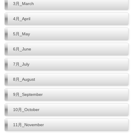
3月_March
4月_April
5月_May
6月_June
7月_July
8月_August
9月_September
10月_October
11月_November