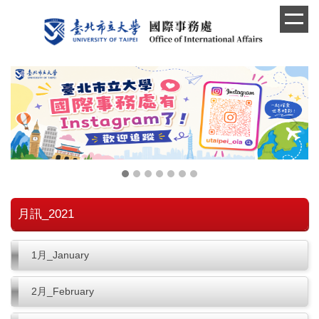
跳
到
主
要
內
容
區
月訊_2021
1月_January
2月_February