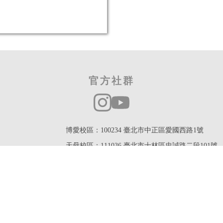
官方社群
博愛校區：100234 臺北市中正區愛國西路1號
天母校區：111036 臺北市士林區忠誠路二段101號
連絡電話：02-23113040 分機 8662-8668
姊妹學校合約及交流業務 Email: contract@go.utaipei.
交換學生或雙聯學制業務
Email:outbound@
go.utaip
獎學金業務
Email: foreignstu@go.utai