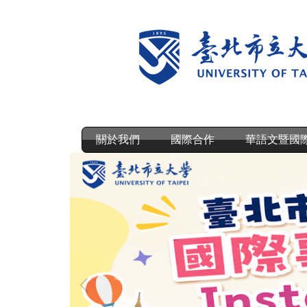
跳
到
主
要
內
容
區
關於我們
國際合作
華語文暨國