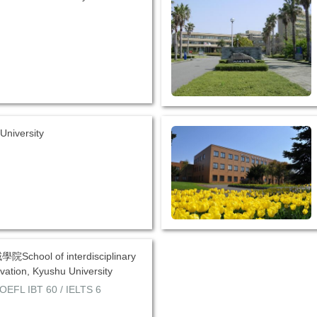
niversity
hool of interdisciplinary
vation, Kyushu University
FL IBT 60 / IELTS 6