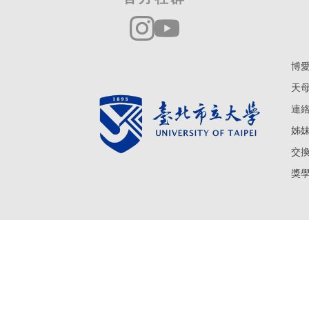
博愛
天母
連絡電
姊妹學
交