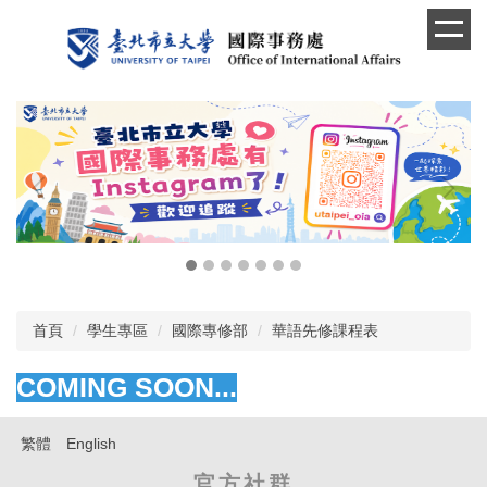
跳
到
主
要
內
容
區
首頁
學生專區
國際專修部
華語先修課程表
COMING SOON...
繁體
English
官方社群