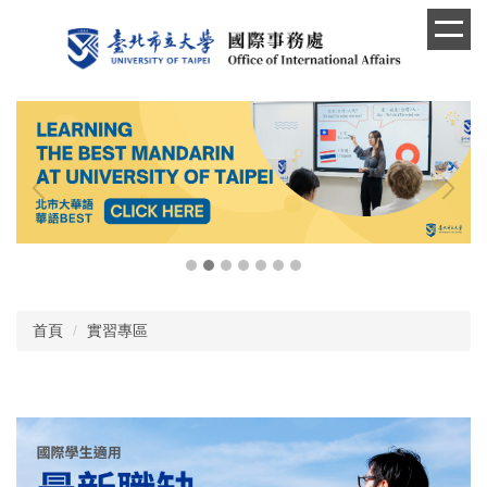
跳
到
主
要
內
容
區
首頁
實習專區