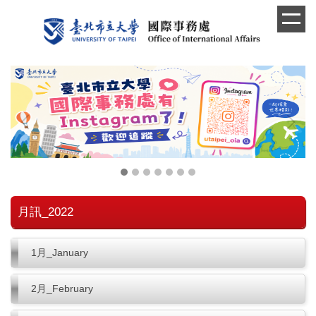
跳
到
主
要
內
容
區
月訊_2022
1月_January
2月_February