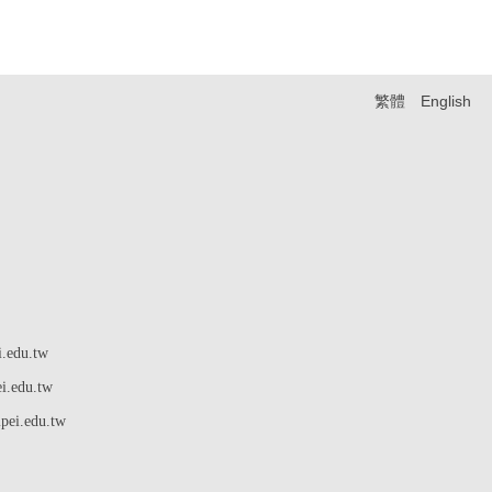
繁體
English
edu.tw
ei.edu.tw
pei.edu.tw