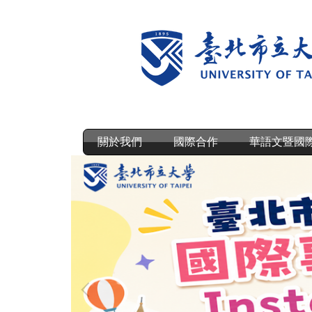
跳
到
主
要
內
容
區
關於我們
國際合作
華語文暨國