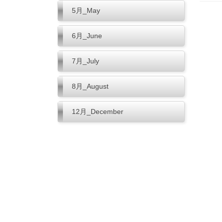
5月_May
6月_June
7月_July
8月_August
12月_December