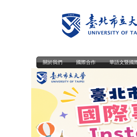
跳
到
主
要
內
容
區
關於我們
國際合作
華語文暨國