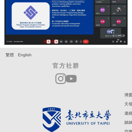
繁體
English
官方社群
博愛
天母
連絡電
姊妹學
交