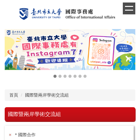
跳
到
主
要
內
容
區
首頁
國際暨兩岸學術交流組
國際暨兩岸學術交流組
＊國際合作