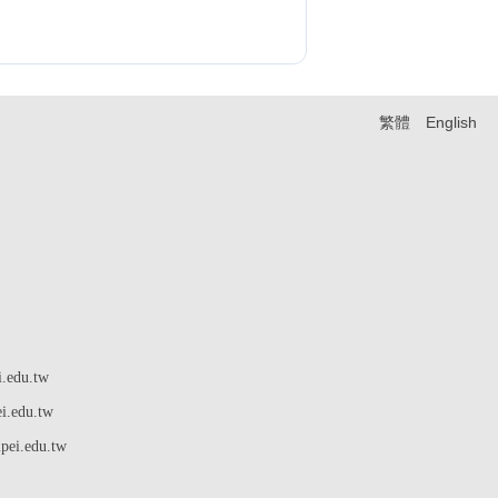
繁體
English
edu.tw
ei.edu.tw
pei.edu.tw