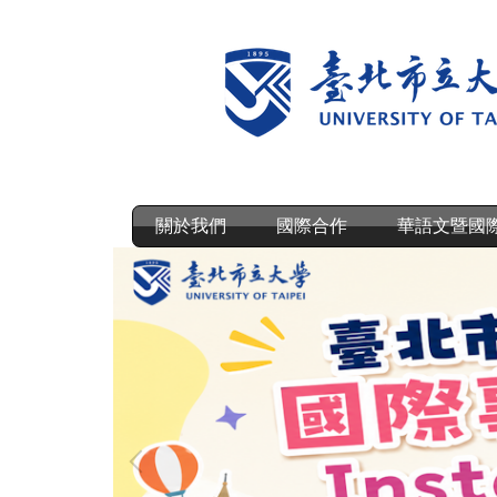
跳
到
主
要
內
容
區
關於我們
國際合作
華語文暨國