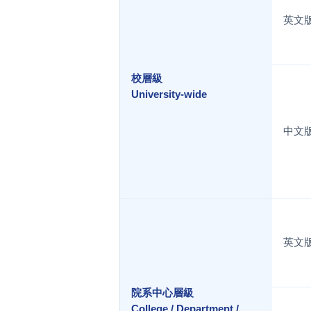
英文
校層級
University-wide
中文
英文
院系中心層級
College / Department /