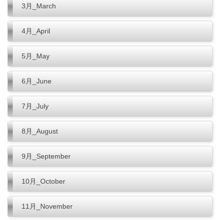
3月_March
4月_April
5月_May
6月_June
7月_July
8月_August
9月_September
10月_October
11月_November