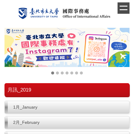
跳
到
主
要
內
容
區
月訊_2019
1月_January
2月_February