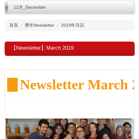
12月_December
首頁
歷年Newsletter
2019年月訊
【Newsletter】March 2019
▊
Newsletter March 