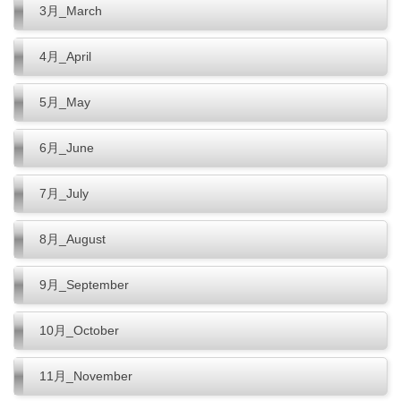
3月_March
4月_April
5月_May
6月_June
7月_July
8月_August
9月_September
10月_October
11月_November