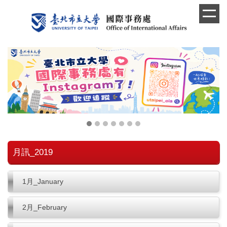
跳
到
主
要
內
容
區
月訊_2019
1月_January
2月_February