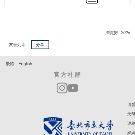
瀏覽數:
2025
友善列印
分享
繁體
English
官方社群
博愛
天母
連絡電
姊妹學