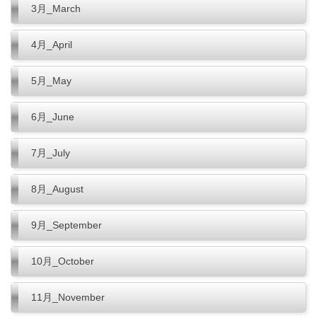
3月_March
4月_April
5月_May
6月_June
7月_July
8月_August
9月_September
10月_October
11月_November