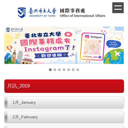
跳
到
主
要
內
容
區
月訊_2019
1月_January
2月_February