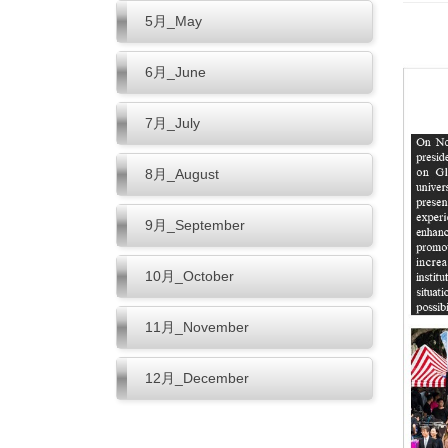
5月_May
6月_June
7月_July
8月_August
9月_September
10月_October
11月_November
12月_December