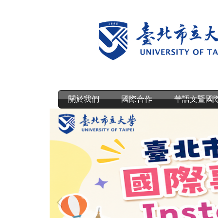
跳
到
主
要
內
容
區
關於我們
國際合作
華語文暨國