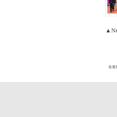
▲New
友善