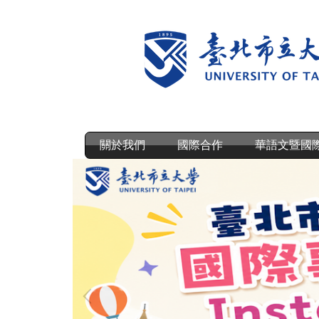
跳
到
主
要
內
容
區
關於我們
國際合作
華語文暨國