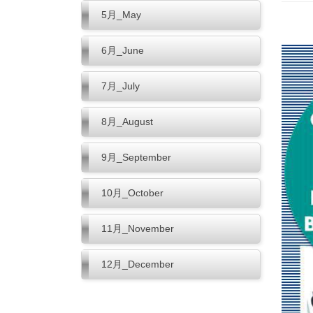
5月_May
6月_June
7月_July
8月_August
9月_September
10月_October
11月_November
12月_December