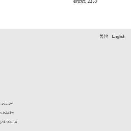
瀏覽數:
2163
繁體
English
edu.tw
ei.edu.tw
pei.edu.tw