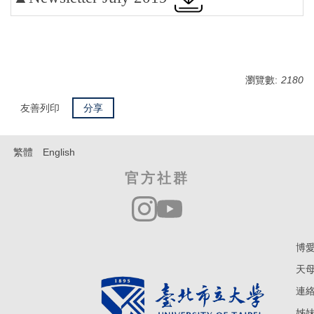
瀏覽數:
2180
友善列印
分享
繁體
English
官方社群
博愛
天母
連絡電
姊妹學