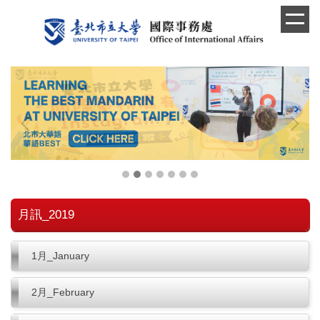
跳
到
主
要
內
容
區
月訊_2019
1月_January
2月_February