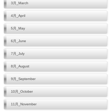
3月_March
4月_April
5月_May
6月_June
7月_July
8月_August
9月_September
10月_October
11月_November