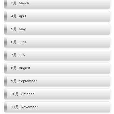
3月_March
4月_April
5月_May
6月_June
7月_July
8月_August
9月_September
10月_October
11月_November