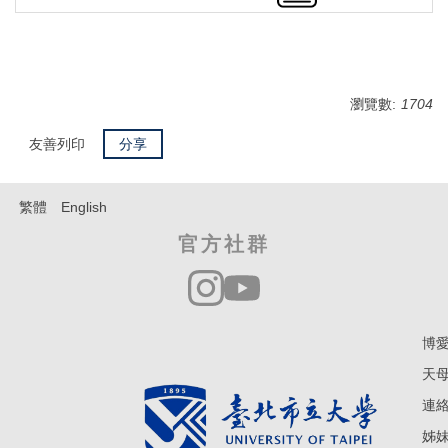
瀏覽數:
1704
友善列印
分享
繁體
English
官方社群
博愛
天母
連絡電
姊妹學