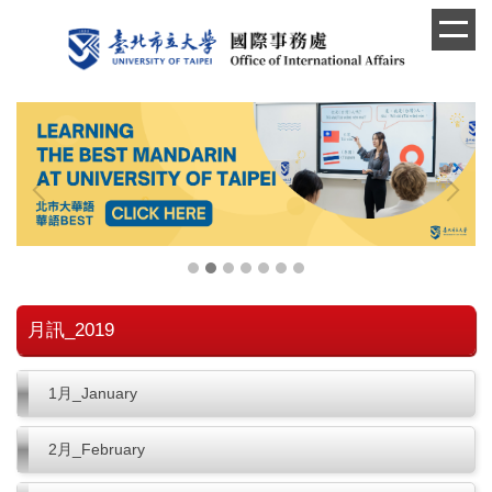
跳
到
主
要
內
容
區
月訊_2019
1月_January
2月_February